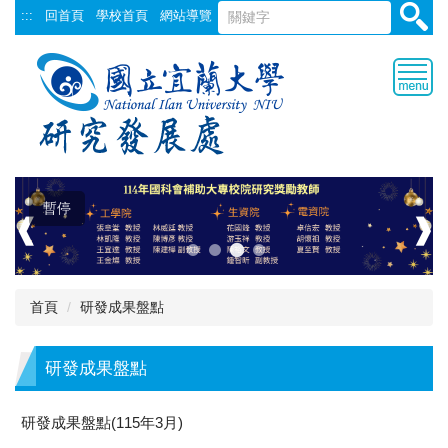
跳
:::
回首頁
學校首頁
網站導覽
到
主
要
內
容
區
暫停
❰
❱
首頁
研發成果盤點
研發成果盤點
研發成果盤點(115年3月)