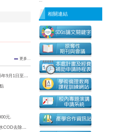
相關連結
更多...
0日開放線上申請
點
0元.
D去除之應用