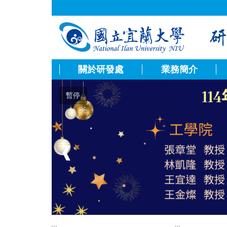
跳
到
主
要
內
容
關於研發處
業務簡介
區
暫停
❰
:::
:::