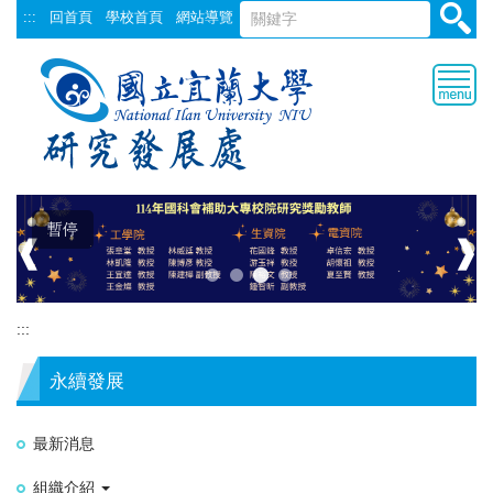
跳
:::
回首頁
學校首頁
網站導覽
到
主
要
內
容
區
暫停
❰
❱
:::
永續發展
最新消息
組織介紹