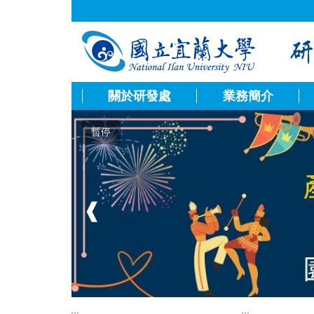
跳
到
主
要
內
容
關於研發處
業務簡介
區
暫停
❰
:::
:::