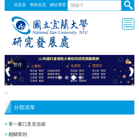
跳
:::
回首頁
學校首頁
網站導覽
到
主
要
內
容
區
暫停
❰
❱
:::
分類清單
單一窗口意見信箱
相關章則