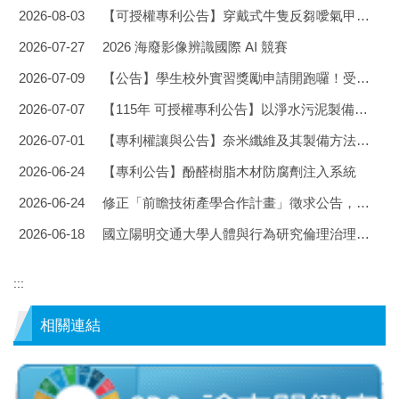
2026-08-03
【可授權專利公告】穿戴式牛隻反芻噯氣甲烷檢測裝置
2026-07-27
2026 海廢影像辨識國際 AI 競賽
2026-07-09
【公告】學生校外實習獎勵申請開跑囉！受推薦者即可獲得獎勵金5,000元.
2026-07-07
【115年 可授權專利公告】以淨水污泥製備的環保觸媒及其於染料廢水COD去除之應用
2026-07-01
【專利權讓與公告】奈米纖維及其製備方法與用途（109102427）、腳踏開門裝置（110213552）、環保防火材料及其製造方法（109111135）……等7案
2026-06-24
【專利公告】酚醛樹脂木材防腐劑注入系統
2026-06-24
修正「前瞻技術產學合作計畫」徵求公告，詳如說明，請查照.。
2026-06-18
國立陽明交通大學人體與行為研究倫理治理中心將於115年8月3日(星期一)舉辦「115年研究參與者保護倫理講習會(VI)」
:::
相關連結