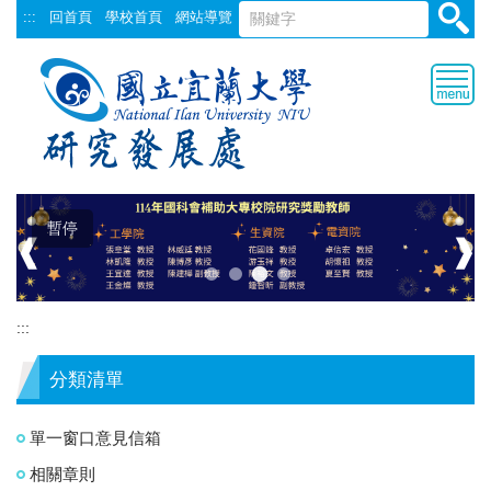
跳
:::
回首頁
學校首頁
網站導覽
到
主
要
內
容
區
暫停
❰
❱
:::
分類清單
單一窗口意見信箱
相關章則