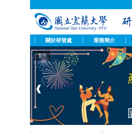
跳
到
主
要
內
容
關於研發處
業務簡介
區
暫停
❰
:::
:::