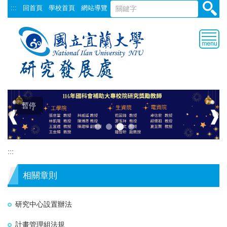
跳
:::
回首頁
學校首頁
網站導覽
到
主
要
內
容
區
暫停
❰
❱
:::
相關章則
研究中心設置辦法
計畫管理組法規