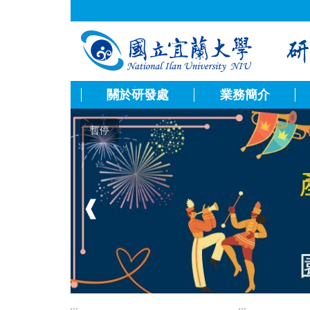
跳
到
主
要
內
容
關於研發處
業務簡介
區
暫停
❰
:::
:::