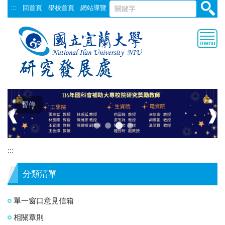
跳
:::
回首頁
學校首頁
網站導覽
到
主
要
內
容
區
暫停
❰
❱
:::
分類清單
單一窗口意見信箱
相關章則