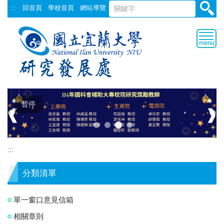
跳
:::
回首頁
學校首頁
網站導覽
到
主
要
內
容
區
暫停
❰
❱
:::
分類清單
單一窗口意見信箱
相關章則