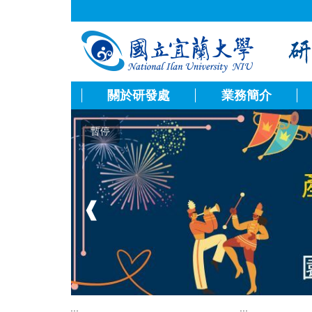
跳
到
主
要
內
容
關於研發處
業務簡介
區
暫停
❰
:::
:::