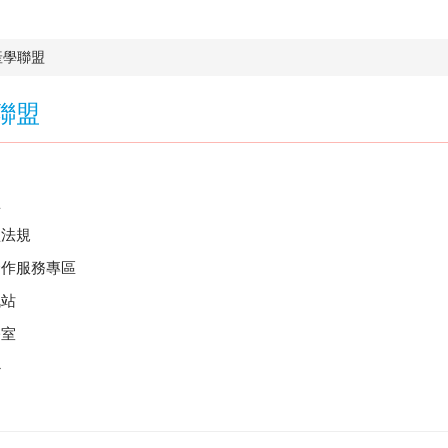
產學聯盟
聯盟
盟
盟法規
合作服務專區
訊站
公室
心