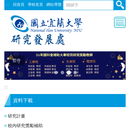
跳
:::
回首頁
學校首頁
網站導覽
到
主
要
內
容
區
暫停
❰
❱
:::
資料下載
研究計畫
校內研究獎勵補助