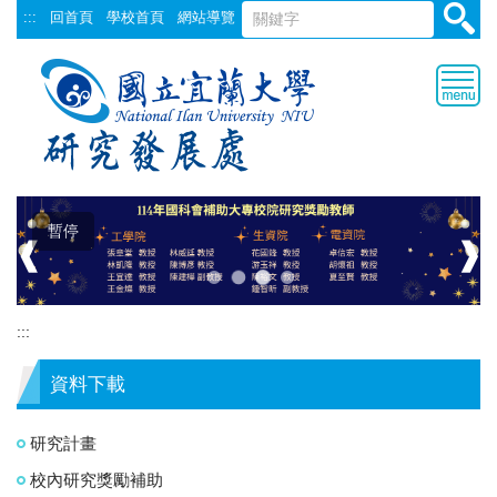
跳
:::
回首頁
學校首頁
網站導覽
到
主
要
內
容
區
暫停
❰
❱
:::
資料下載
研究計畫
校內研究獎勵補助