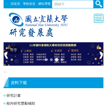
跳
:::
回首頁
學校首頁
網站導覽
到
主
要
內
容
區
暫停
❰
❱
:::
資料下載
研究計畫
校內研究獎勵補助