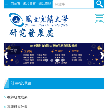
跳
:::
回首頁
學校首頁
網站導覽
到
主
要
內
容
區
暫停
❰
❱
:::
計畫管理組
教師研究成果
專題研究計畫