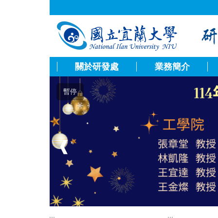
跳
到
主
要
內
容
關於研發處
業務簡介
區
暫停
❰
:::
:::