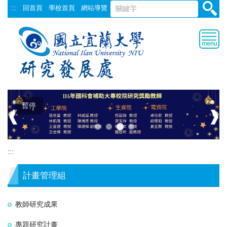
跳
:::
回首頁
學校首頁
網站導覽
到
主
要
內
容
區
暫停
❰
❱
:::
計畫管理組
教師研究成果
專題研究計畫